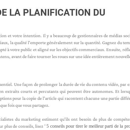
DE LA PLANIFICATION DU
tion et votre intention. Il y a beaucoup de gestionnaires de médias soc
ciaux, la qualité l'emporte généralement sur la quantité. Gagnez du tem
pté à votre public et aligné sur les objectifs commerciaux. Ensuite, réfl
ontenu, avant de faire tourner les roues sur une idée entièrement nouvell
ssentiel. Une façon de prolonger la durée de vie du contenu vidéo, par 
u en extraits courts et percutants qui peuvent être autonomes. Et lors
ptions pour la copie de l'article qui racontent chacune une partie diffé
haque fois que vous partagez.
alistes du marketing estiment qu'ils ont besoin de plus de compét
r plus de conseils, lisez '
5 conseils pour tirer le meilleur parti de la p