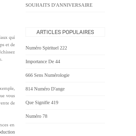
SOUHAITS D'ANNIVERSAIRE
ARTICLES POPULAIRES
iaux qui
ps et de
Numéro Spirituel 222
échissez
e.
Importance De 44
666 Sens Numérologie
exemple,
814 Numéro D'ange
que vous
Que Signifie 419
rente de
Numéro 78
ences en
roduction