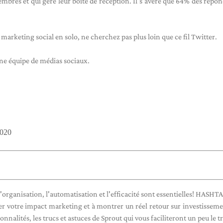
mbres et qui gère leur boîte de réception. Il s'avère que 64% des répon
 marketing social en solo, ne cherchez pas plus loin que ce fil Twitter.
 une équipe de médias sociaux.
2020
 l'organisation, l'automatisation et l'efficacité sont essentielles! HASH
er votre impact marketing et à montrer un réel retour sur investisseme
onnalités, les trucs et astuces de Sprout qui vous faciliteront un peu le tr