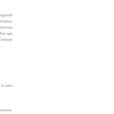
organisé
contenu,
teformes
fois que
'attente
la suite
ocessus.