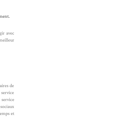
ement.
gir avec
meilleur
aires de
 service
 service
 sociaux
temps et