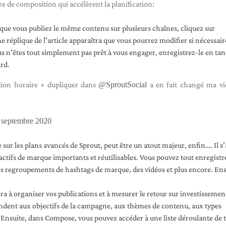
e de composition qui accélèrent la planification:
orsque vous publiez le même contenu sur plusieurs chaînes, cliquez sur
e réplique de l'article apparaîtra que vous pourrez modifier si nécessair
us n'êtes tout simplement pas prêt à vous engager, enregistrez-le en tan
ard.
ction horaire + dupliquer dans
@SproutSocial
a en fait changé ma vi
 septembre 2020
sur les plans avancés de Sprout, peut être un atout majeur, enfin…. Il s’
ctifs de marque importants et réutilisables. Vous pouvez tout enregistr
es regroupements de hashtags de marque, des vidéos et plus encore. Ens
a à organiser vos publications et à mesurer le retour sur investissemen
pondent aux objectifs de la campagne, aux thèmes de contenu, aux types
c. Ensuite, dans Compose, vous pouvez accéder à une liste déroulante de 