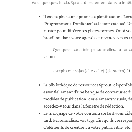
Voici quelques hacks Sprout directement dans la fenêtr
Il existe plusieurs options de planification . L
'Programmer + Dupliquer' et le tour est joué! Un
ajuster pour différentes plates-formes. Ou si vo
brouillon dans votre agenda et revenez-y plus t
Quelques actualités personnelles: la fon
#smm
- stephanie rojas (elle / elle) (@_stefro)
16
La bibliothèque de ressources Sprout, disponible 
essentiellement d’une banque de contenus et d’a
modèles de publication, des éléments visuels, d
accédez-y tous dans la fenêtre de rédaction.
Le marquage de votre contenu sortant vous aider
tard. Personnalisez vos tags afin qu'ils corres
d'éléments de création, à votre public cible, et