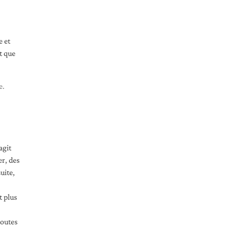
e et
t que
e.
agit
er, des
uite,
t plus
toutes