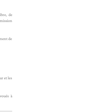
ibre, de
 mission
ement de
r et les
voués à