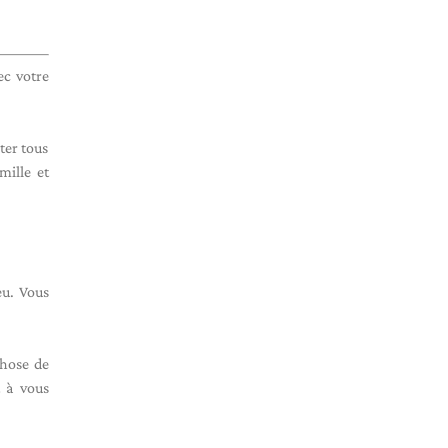
ec votre
ter tous
mille et
eu. Vous
chose de
t à vous