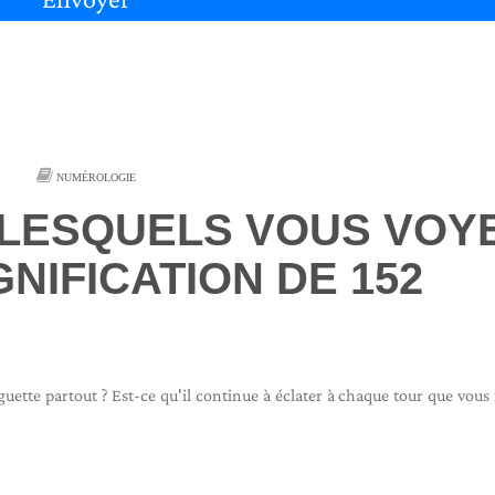
NUMÉROLOGIE
 LESQUELS VOUS VOY
IGNIFICATION DE 152
ette partout ? Est-ce qu'il continue à éclater à chaque tour que vous f