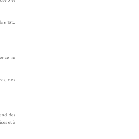
bre 152.
rence au
ces, nos
rend des
ces et à