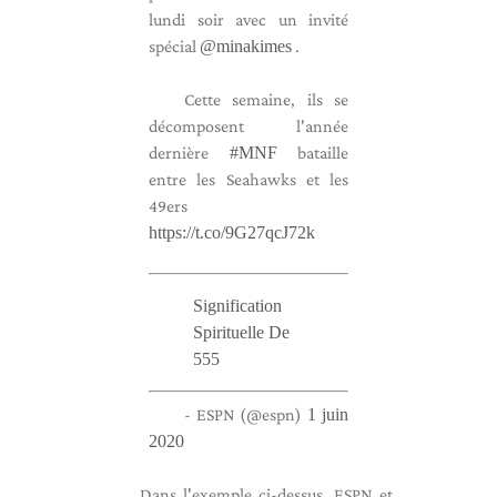
lundi soir avec un invité
spécial
@minakimes
.
Cette semaine, ils se
décomposent l'année
dernière
#MNF
bataille
entre les Seahawks et les
49ers
https://t.co/9G27qcJ72k
Signification
Spirituelle De
555
- ESPN (@espn)
1 juin
2020
Dans l'exemple ci-dessus, ESPN et