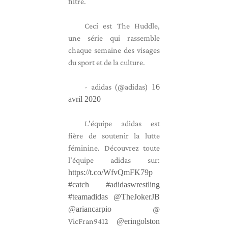
filtré.
Ceci est The Huddle,
une série qui rassemble
chaque semaine des visages
du sport et de la culture.
- adidas (@adidas)
16
avril 2020
L'équipe adidas est
fière de soutenir la lutte
féminine. Découvrez toute
l'équipe adidas sur:
https://t.co/WfvQmFK79p
#catch
#adidaswrestling
#teamadidas
@TheJokerJB
@ariancarpio
@
VicFran9412
@eringolston