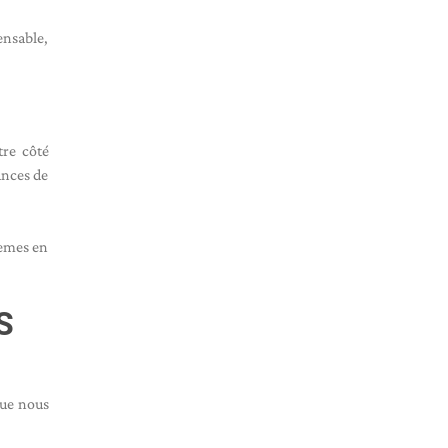
ensable,
tre côté
ances de
lèmes en
S
que nous