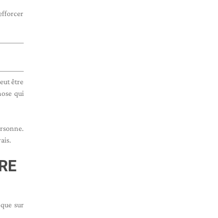
efforcer
eut être
hose qui
rsonne.
ais.
RE
 que sur