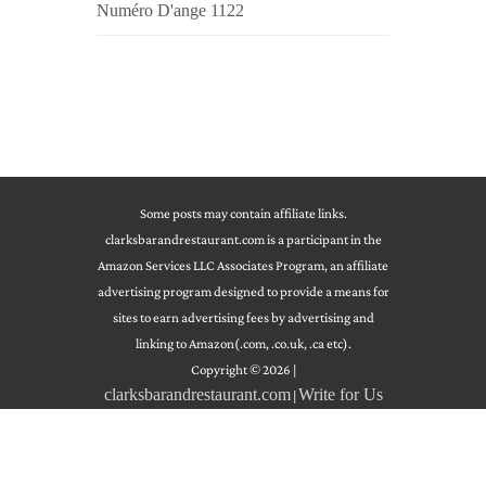
Numéro D'ange 1122
Some posts may contain affiliate links.
clarksbarandrestaurant.com is a participant in the
Amazon Services LLC Associates Program, an affiliate
advertising program designed to provide a means for
sites to earn advertising fees by advertising and
linking to Amazon(.com, .co.uk, .ca etc).
Copyright © 2026
|
clarksbarandrestaurant.com
Write for Us
|