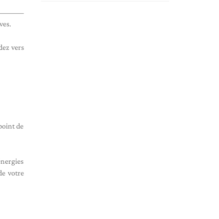
ves.
dez vers
point de
énergies
de votre