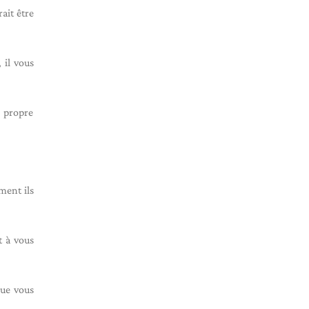
rait être
 il vous
e propre
ent ils
t à vous
que vous