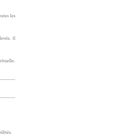
utes les
evée. Il
ituelle.
ilités.