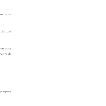
que vous
tés, des
que vous
pects de
 propres