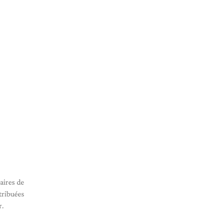
aires de
tribuées
r.