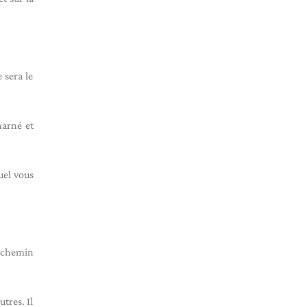
 sera le
harné et
uel vous
n chemin
tres. Il