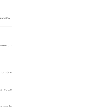
autres.
comme un
r nombre
ns votre
t sur la