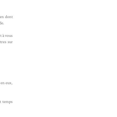
ien dont
de.
t à vous
tres sur
 en eux,
st temps