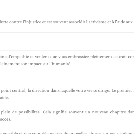
te contre l'injustice et est souvent associé à l'activisme et à l'aide aux 
eine d'empathie et veulent que vous embrassiez pleinement ce trait 
 pleinement son impact sur l'humanité.
int central, la direction dans laquelle votre vie se dirige. Le premie
uide.
lein de possibilités. Cela signifie souvent un nouveau chapitre da
succès.
ie possible et que vous découvriez de nouvelles choses sur vous-même e