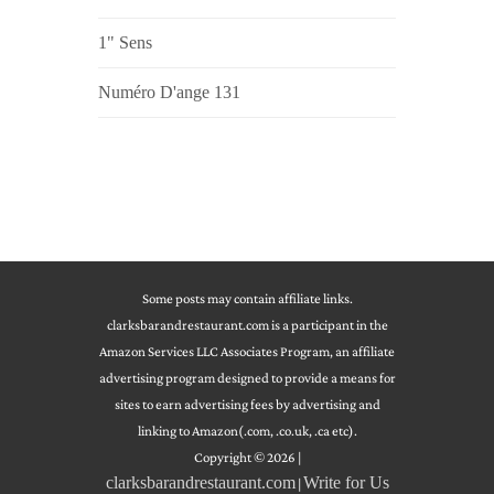
1" Sens
Numéro D'ange 131
Some posts may contain affiliate links.
clarksbarandrestaurant.com is a participant in the
Amazon Services LLC Associates Program, an affiliate
advertising program designed to provide a means for
sites to earn advertising fees by advertising and
linking to Amazon(.com, .co.uk, .ca etc).
Copyright © 2026
|
clarksbarandrestaurant.com
Write for Us
|