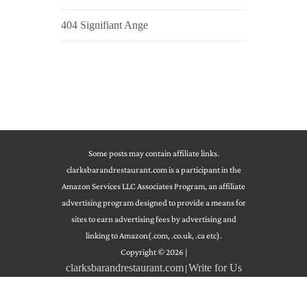
404 Signifiant Ange
Some posts may contain affiliate links.
clarksbarandrestaurant.com is a participant in the
Amazon Services LLC Associates Program, an affiliate
advertising program designed to provide a means for
sites to earn advertising fees by advertising and
linking to Amazon(.com, .co.uk, .ca etc).
Copyright © 2026
|
clarksbarandrestaurant.com
Write for Us
|