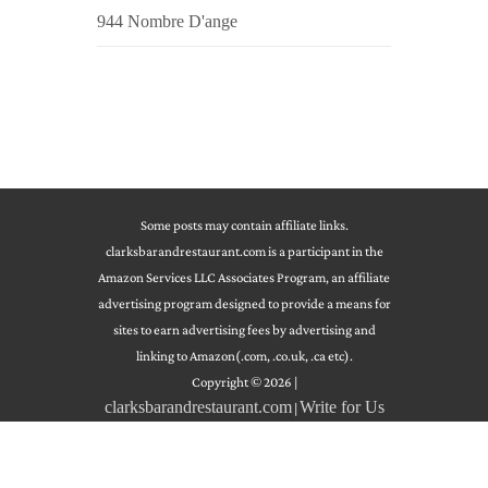
944 Nombre D'ange
Some posts may contain affiliate links.
clarksbarandrestaurant.com is a participant in the
Amazon Services LLC Associates Program, an affiliate
advertising program designed to provide a means for
sites to earn advertising fees by advertising and
linking to Amazon(.com, .co.uk, .ca etc).
Copyright © 2026
|
clarksbarandrestaurant.com
Write for Us
|