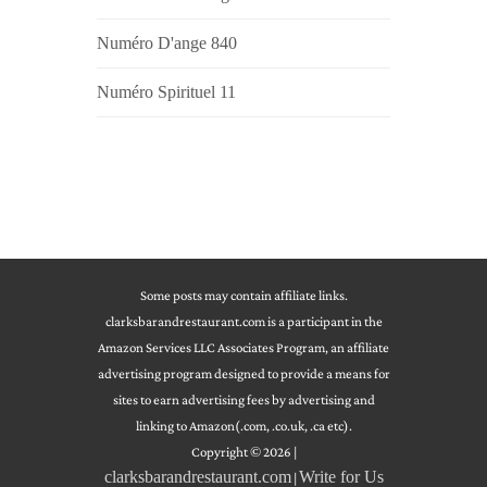
Numéro D'ange 840
Numéro Spirituel 11
Some posts may contain affiliate links.
clarksbarandrestaurant.com is a participant in the
Amazon Services LLC Associates Program, an affiliate
advertising program designed to provide a means for
sites to earn advertising fees by advertising and
linking to Amazon(.com, .co.uk, .ca etc).
Copyright © 2026
|
clarksbarandrestaurant.com
Write for Us
|