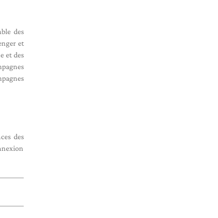
mble des
enger et
e et des
mpagnes
ampagnes
nces des
onnexion