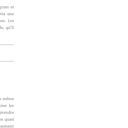
agram et
 via une
on. Les
e, qu'il
 au même
iser les
 prendre
ps quasi
issement