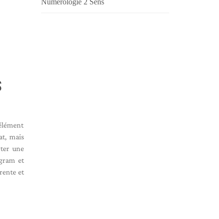
Numérologie 2 Sens
S
 élément
at, mais
ter une
gram et
rente et