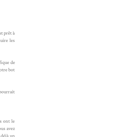
st prêt à
uire les
fique de
otre bot
pourrait
s ont le
ous avez
 déjà un