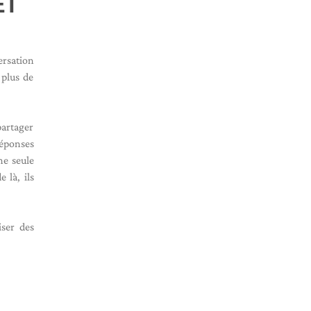
ET
ersation
 plus de
partager
réponses
ne seule
e là, ils
iser des